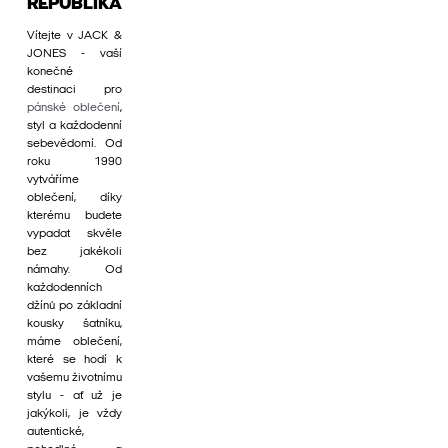
REPUBLIKA
Vítejte v JACK &
JONES - vaší
konečné
destinaci pro
pánské oblečení
,
styl a každodenní
sebevědomí. Od
roku 1990
vytváříme
oblečení, díky
kterému budete
vypadat skvěle
bez jakékoli
námahy. Od
každodenních
džínů po základní
kousky šatníku,
máme oblečení,
které se hodí k
vašemu životnímu
stylu - ať už je
jakýkoli, je vždy
autentické,