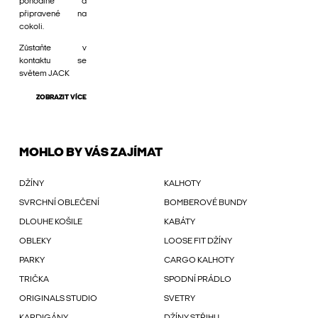
pohodlné a
připravené na
cokoli.
Zůstaňte v
kontaktu se
světem JACK
ZOBRAZIT VÍCE
MOHLO BY VÁS ZAJÍMAT
DŽÍNY
KALHOTY
SVRCHNÍ OBLEČENÍ
BOMBEROVÉ BUNDY
DLOUHE KOŠILE
KABÁTY
OBLEKY
LOOSE FIT DŽÍNY
PARKY
CARGO KALHOTY
TRIČKA
SPODNÍ PRÁDLO
ORIGINALS STUDIO
SVETRY
KARDIGÁNY
DŽÍNY STŘIHU