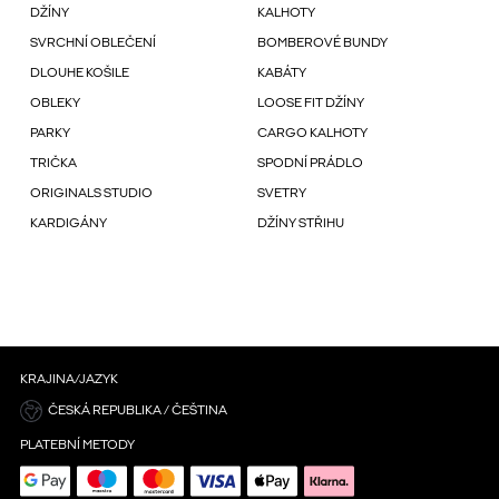
DŽÍNY
KALHOTY
SVRCHNÍ OBLEČENÍ
BOMBEROVÉ BUNDY
DLOUHE KOŠILE
KABÁTY
OBLEKY
LOOSE FIT DŽÍNY
PARKY
CARGO KALHOTY
TRIČKA
SPODNÍ PRÁDLO
ORIGINALS STUDIO
SVETRY
KARDIGÁNY
DŽÍNY STŘIHU
KRAJINA/JAZYK
ČESKÁ REPUBLIKA / ČEŠTINA
PLATEBNÍ METODY