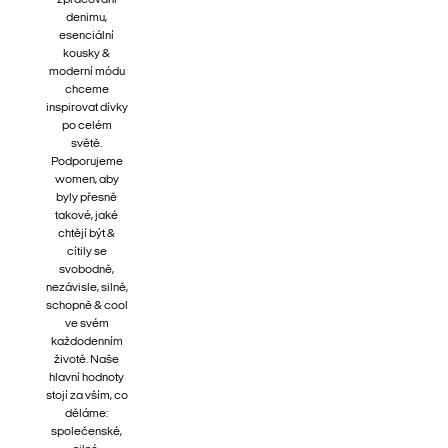
zpracování
denimu,
esenciální
kousky &
moderní módu
chceme
inspirovat dívky
po celém
světě.
Podporujeme
women, aby
byly přesně
takové, jaké
chtějí být &
cítily se
svobodně,
nezávisle, silně,
schopně & cool
ve svém
každodenním
životě. Naše
hlavní hodnoty
stojí za vším, co
děláme:
společenské,