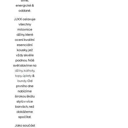
silné,
energické &
oddané.
JJXX oslavuje
všechny
milovnice
džíny, které
ocení kvalitní
esenciální
kousky, jež
vždy skvěle
padnou. Náš
svět stavíme na
džíny
,
kalhoty
,
topy
,
úplety
&
bundy
. Od
prvního dne
nabízíme
širokou škálu
stylů v více
barvách, než
dokážeme
spočítat.
Jako součást