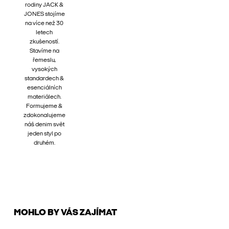
rodiny JACK &
JONES stojíme
na více než 30
letech
zkušeností.
Stavíme na
řemeslu,
vysokých
standardech &
esenciálních
materiálech.
Formujeme &
zdokonalujeme
náš denim svět
jeden styl po
druhém.
MOHLO BY VÁS ZAJÍMAT