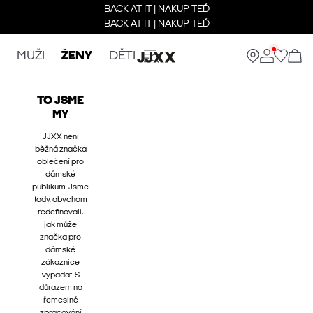
BACK AT IT | NAKUP TEĎ
BACK AT IT | NAKUP TEĎ
MUŽI
ŽENY
DĚTI
TO JSME
MY
JJXX není
běžná značka
oblečení pro
dámské
publikum. Jsme
tady, abychom
redefinovali,
jak může
značka pro
dámské
zákaznice
vypadat. S
důrazem na
řemeslné