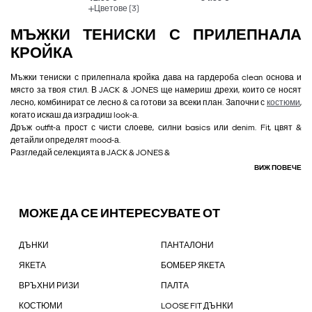
Цветове (3)
МЪЖКИ ТЕНИСКИ С ПРИЛЕПНАЛА
КРОЙКА
Мъжки тениски с прилепнала кройка дава на гардероба clean основа и
място за твоя стил. В JACK & JONES ще намериш дрехи, които се носят
лесно, комбинират се лесно & са готови за всеки план. Започни с
костюми
,
когато искаш да изградиш look-а.
Дръж outfit-а прост с чисти слоеве, силни basics или denim. Fit, цвят &
детайли определят mood-а.
Разгледай селекцията в JACK & JONES &
ВИЖ ПОВЕЧЕ
МОЖЕ ДА СЕ ИНТЕРЕСУВАТЕ ОТ
ДЪНКИ
ПАНТАЛОНИ
ЯКЕТА
БОМБЕР ЯКЕТА
ВРЪХНИ РИЗИ
ПАЛТА
КОСТЮМИ
LOOSE FIT ДЪНКИ