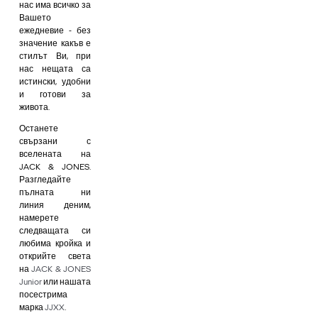
нас има всичко за
Вашето
ежедневие - без
значение какъв е
стилът Ви, при
нас нещата са
истински, удобни
и готови за
живота.
Останете
свързани с
вселената на
JACK & JONES.
Разгледайте
пълната ни
линия деним,
намерете
следващата си
любима кройка и
открийте света
на
JACK & JONES
Junior
или нашата
посестрима
марка
JJXX
.