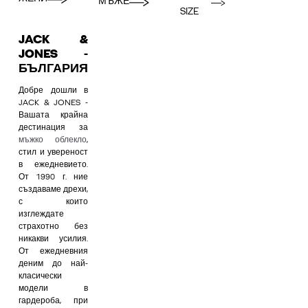
МЪЖЕ
SIZE
JACK &
JONES -
БЪЛГАРИЯ
Добре дошли в
JACK & JONES -
Вашата крайна
дестинация за
мъжко облекло
,
стил и увереност
в ежедневието.
От 1990 г. ние
създаваме дрехи,
с които
изглеждате
страхотно без
никакви усилия.
От ежедневния
деним до най-
класически
модели в
гардероба, при