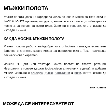
МЪЖКИ ПОЛОТА
Мъжки полота дава на гардероба clean основа и място за твоя стил. В
JACK & JONES ще намериш дрехи, които се носят лесно, комбинират се
лесно & са готови за всеки план. Започни с
тениски
, когато искаш да
изградиш look-а.
КАК ДА НОСИШ МЪЖКИ ПОЛОТА
Мъжки полота работи най-добре, когато look-ът изглежда естествен.
Започни с
костюми
, когато искаш да изградиш look-а. Така получаваш
лесна основа с характер.
Избери fit, цвят или текстура, които пасват на твоята ротация.
Неутралните тонове държат look-а clean, а по-силните детайли добавят
attitude. Започни с
cardigan
,
дънки
,
панталони
&
ризи
, когато искаш да
изградиш look-а.
ВИЖ ПОВЕЧЕ
МОЖЕ ДА СЕ ИНТЕРЕСУВАТЕ ОТ