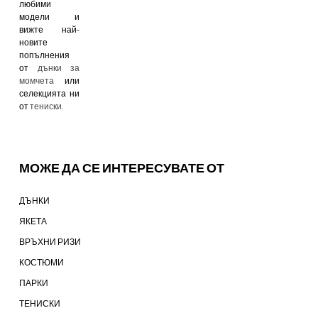
любими
модели и
вижте най-
новите
попълнения
от
дънки за
момчета
или
селекцията ни
от
тениски
.
МОЖЕ ДА СЕ ИНТЕРЕСУВАТЕ ОТ
ДЪНКИ
ЯКЕТА
ВРЪХНИ РИЗИ
КОСТЮМИ
ПАРКИ
ТЕНИСКИ