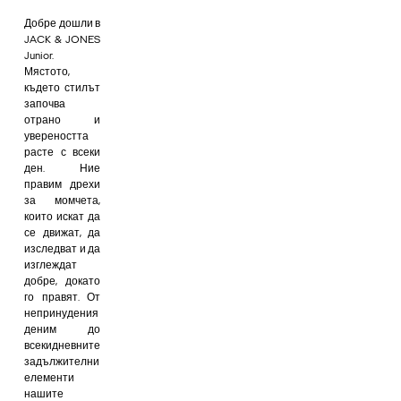
Добре дошли в
JACK & JONES
Junior.
Мястото,
където стилът
започва
отрано и
увереността
расте с всеки
ден. Ние
правим дрехи
за момчета,
които искат да
се движат, да
изследват и да
изглеждат
добре, докато
го правят. От
непринудения
деним до
всекидневните
задължителни
елементи
нашите