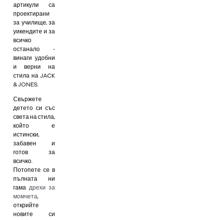
артикули са
проектирани
за училище, за
уикендите и за
всичко
останало -
винаги удобни
и верни на
стила на JACK
& JONES.
Свържете
детето си със
света на стила,
който е
истински,
забавен и
готов за
всичко.
Потопете се в
пълната ни
гама
дрехи за
момчета
,
открийте
новите си