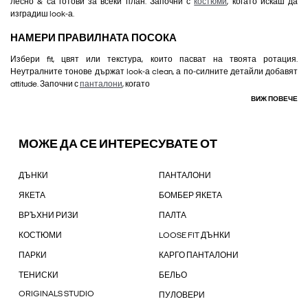
лесно & са готови за всеки план. Започни с
костюми
, когато искаш да
изградиш look-а.
НАМЕРИ ПРАВИЛНАТА ПОСОКА
Избери fit, цвят или текстура, които пасват на твоята ротация.
Неутралните тонове държат look-а clean, а по-силните детайли добавят
attitude. Започни с
панталони
, когато
ВИЖ ПОВЕЧЕ
МОЖЕ ДА СЕ ИНТЕРЕСУВАТЕ ОТ
ДЪНКИ
ПАНТАЛОНИ
ЯКЕТА
БОМБЕР ЯКЕТА
ВРЪХНИ РИЗИ
ПАЛТА
КОСТЮМИ
LOOSE FIT ДЪНКИ
ПАРКИ
КАРГО ПАНТАЛОНИ
ТЕНИСКИ
БЕЛЬО
ORIGINALS STUDIO
ПУЛОВЕРИ