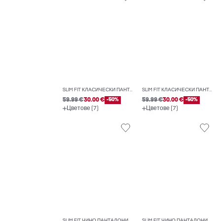
SLIM FIT КЛАСИЧЕСКИ ПАНТАЛОНИ
SLIM FIT КЛАСИЧЕСКИ ПАНТАЛОНИ
59.99 €
30.00 €
-50%
59.99 €
30.00 €
-50%
Цветове (7)
Цветове (7)
SLIM FIT ЧИНО ПАНТАЛОНИ
SLIM FIT ЧИНО ПАНТАЛОНИ