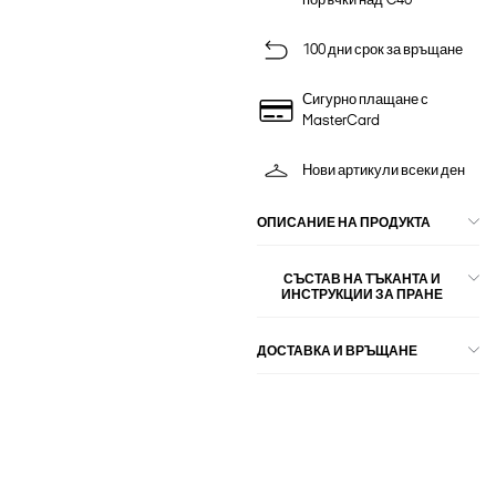
поръчки над €40
100 дни срок за връщане
Сигурно плащане с
MasterCard
Нови артикули всеки ден
ОПИСАНИЕ НА ПРОДУКТА
СЪСТАВ НА ТЪКАНТА И
ИНСТРУКЦИИ ЗА ПРАНЕ
ДОСТАВКА И ВРЪЩАНЕ