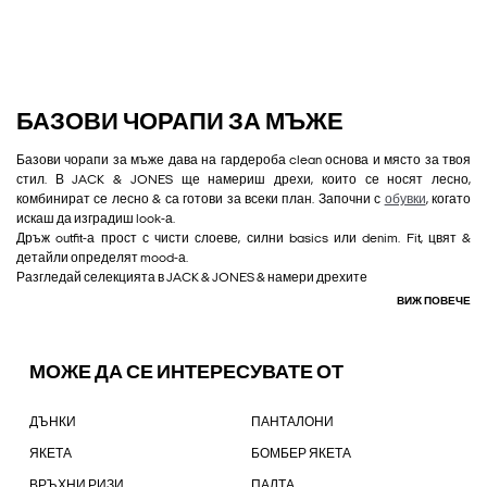
БАЗОВИ ЧОРАПИ ЗА МЪЖЕ
Базови чорапи за мъже дава на гардероба clean основа и място за твоя
стил. В JACK & JONES ще намериш дрехи, които се носят лесно,
комбинират се лесно & са готови за всеки план. Започни с
обувки
, когато
искаш да изградиш look-а.
Дръж outfit-а прост с чисти слоеве, силни basics или denim. Fit, цвят &
детайли определят mood-а.
Разгледай селекцията в JACK & JONES & намери дрехите
ВИЖ ПОВЕЧЕ
МОЖЕ ДА СЕ ИНТЕРЕСУВАТЕ ОТ
ДЪНКИ
ПАНТАЛОНИ
ЯКЕТА
БОМБЕР ЯКЕТА
ВРЪХНИ РИЗИ
ПАЛТА