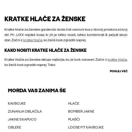
KRATKE HLAČE ZA ŽENSKE
Kratke hlače za ženske garderobi doda čist osnovni kos z dovolj prostora za tvoj
stil. Pri JJXX najdeš kose, ki jih je lahko nositi, lahko kombinirati & peljati skozi
dan. Začni z
kratke hlače
, ko želiš look zgraditi naprej.
KAKO NOSITI KRATKE HLAČE ZA ŽENSKE
Kratke hlače za ženske deluje najbolje, ko je look naraven. Začni z
kratke hlače
,
ko želiš look zgraditi naprej. Tako
POGLEJ VEČ
MORDA VAS ZANIMA ŠE
KAVBOJKE
HLAČE
ZUNANJA OBLAČILA
BOMBER JAKNE
JAKNE S KAPUCO
PLAŠČI
OBLEKE
LOOSE FIT KAVBOJKE