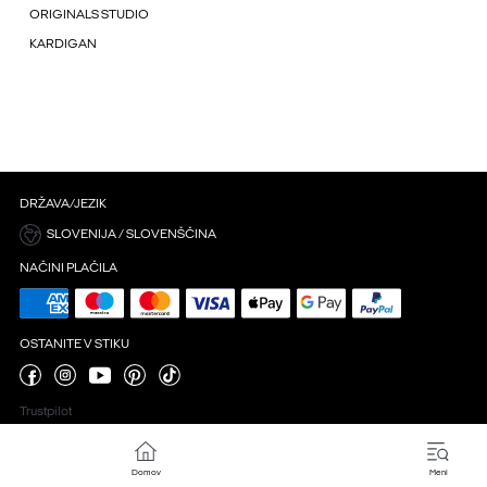
ORIGINALS STUDIO
KARDIGAN
DRŽAVA/JEZIK
SLOVENIJA / SLOVENŠČINA
NAČINI PLAČILA
OSTANITE V STIKU
Trustpilot
Domov
Meni