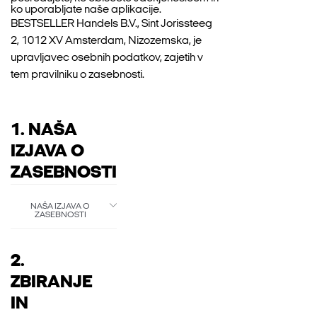
ko uporabljate naše aplikacije.
BESTSELLER Handels B.V., Sint Jorissteeg
2, 1012 XV Amsterdam, Nizozemska, je
upravljavec osebnih podatkov, zajetih v
tem pravilniku o zasebnosti.
1. NAŠA
IZJAVA O
ZASEBNOSTI
NAŠA IZJAVA O
ZASEBNOSTI
2.
ZBIRANJE
IN