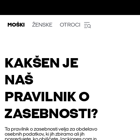
MOŠKI
ŽENSKE
OTROCI
KAKŠEN JE
NAŠ
PRAVILNIK O
ZASEBNOSTI?
Ta pravilnik o zasebnosti velja za obdelavo
osebnih podatkov, ki jih zbiramo ali jih
posredujete, ko obiščete Jackjones.com in