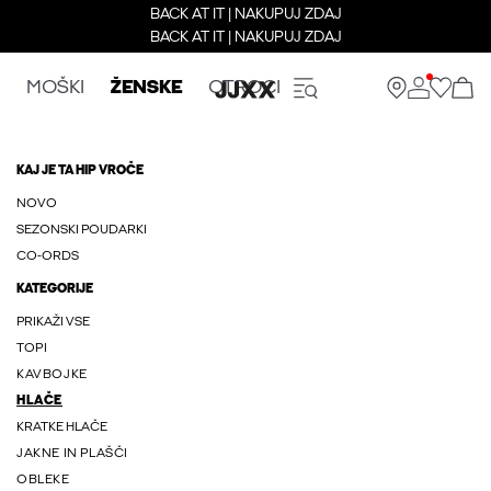
BACK AT IT | NAKUPUJ ZDAJ
BACK AT IT | NAKUPUJ ZDAJ
MOŠKI
ŽENSKE
OTROCI
KAJ JE TA HIP VROČE
NOVO
SEZONSKI POUDARKI
CO-ORDS
KATEGORIJE
PRIKAŽI VSE
TOPI
KAVBOJKE
HLAČE
KRATKE HLAČE
JAKNE IN PLAŠČI
OBLEKE