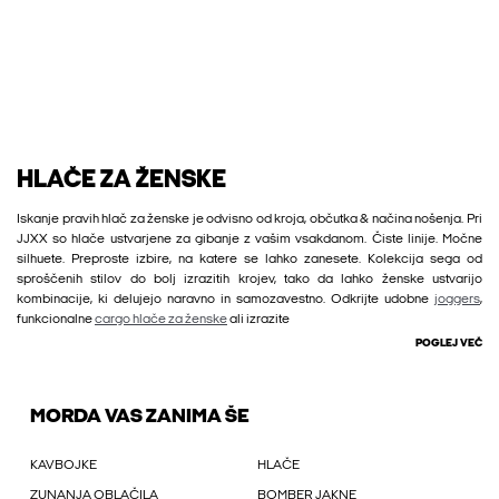
HLAČE ZA ŽENSKE
Iskanje pravih hlač za ženske je odvisno od kroja, občutka & načina nošenja. Pri
JJXX so hlače ustvarjene za gibanje z vašim vsakdanom. Čiste linije. Močne
silhuete. Preproste izbire, na katere se lahko zanesete. Kolekcija sega od
sproščenih stilov do bolj izrazitih krojev, tako da lahko ženske ustvarijo
kombinacije, ki delujejo naravno in samozavestno. Odkrijte udobne
joggers
,
funkcionalne
cargo hlače za ženske
ali izrazite
POGLEJ VEČ
MORDA VAS ZANIMA ŠE
KAVBOJKE
HLAČE
ZUNANJA OBLAČILA
BOMBER JAKNE