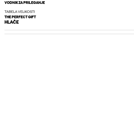
VODNIK ZA PRILEGANJE
TABELA VELIKOSTI
THE PERFECT GIFT
HLAČE