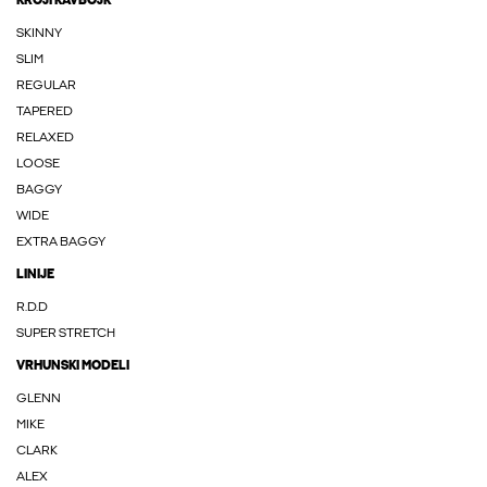
KROJI KAVBOJK
SKINNY
SLIM
REGULAR
TAPERED
RELAXED
LOOSE
BAGGY
WIDE
EXTRA BAGGY
LINIJE
R.D.D
SUPER STRETCH
VRHUNSKI MODELI
GLENN
MIKE
CLARK
ALEX