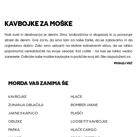
KAVBOJKE ZA MOŠKE
Naš svet in destinacija je denim. Smo bratovščina in skupnost, ki ju povezuje
strast do denim. Gre za to, da smo tam za naše fante, da se zabavamo in da
izgledamo dobro. Zato smo ustvarili na stotine edinstvenih stilov, da se lahko
popolnoma osredotočite na svoje vesolje. Kot vidite - na nas se lahko vedno
zanesete. Odkrijte naše moške kavbojke in poiščite svoj stil. Ste razpoloženi za
POGLEJ VEČ
MORDA VAS ZANIMA ŠE
KAVBOJKE
HLAČE
ZUNANJA OBLAČILA
BOMBER JAKNE
JAKNE S KAPUCO
PLAŠČI
OBLEKE
LOOSE FIT KAVBOJKE
PARKA
HLAČE CARGO