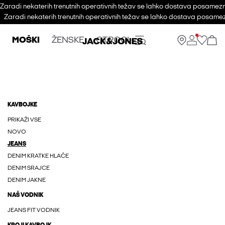
Zaradi nekaterih trenutnih operativnih težav se lahko dostava posameznih
Zaradi nekaterih trenutnih operativnih težav se lahko dostava posamezn
MOŠKI
ŽENSKE
OTROCI
KAVBOJKE
PRIKAŽI VSE
NOVO
JEANS
DENIM KRATKE HLAČE
DENIM SRAJCE
DENIM JAKNE
NAŠ VODNIK
JEANS FIT VODNIK