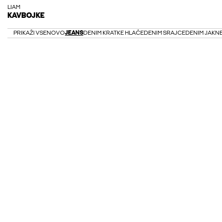
LIAM
KAVBOJKE
PRIKAŽI VSE
NOVO
JEANS
DENIM KRATKE HLAČE
DENIM SRAJCE
DENIM JAKN