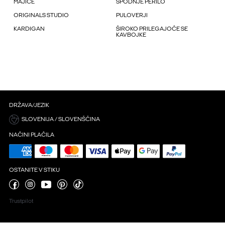
MAJICE
SPODNJE PERILO
ORIGINALS STUDIO
PULOVERJI
KARDIGAN
ŠIROKO PRILEGAJOČE SE
KAVBOJKE
DRŽAVA/JEZIK
SLOVENIJA / SLOVENŠČINA
NAČINI PLAČILA
OSTANITE V STIKU
Trustpilot