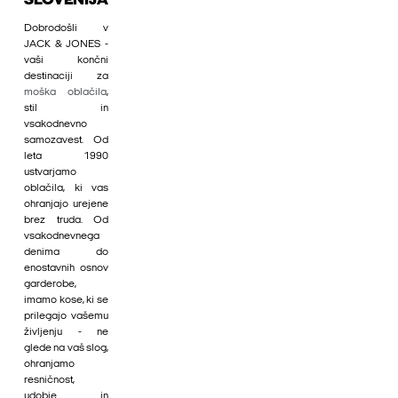
SLOVENIJA
Dobrodošli v
JACK & JONES -
vaši končni
destinaciji za
moška oblačila
,
stil in
vsakodnevno
samozavest. Od
leta 1990
ustvarjamo
oblačila, ki vas
ohranjajo urejene
brez truda. Od
vsakodnevnega
denima do
enostavnih osnov
garderobe,
imamo kose, ki se
prilegajo vašemu
življenju - ne
glede na vaš slog,
ohranjamo
resničnost,
udobje in