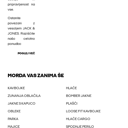
pripravljenost na
vse.
Ostanite
povezani z
vesoljem JACK &
JONES. Raziščite
našo celotno
ponudbo
POGLEJ VEČ
MORDA VAS ZANIMA ŠE
KAVBOJKE
HLAČE
ZUNANJA OBLAČILA
BOMBER JAKNE
JAKNE S KAPUCO
PLAŠČI
OBLEKE
LOOSE FIT KAVBOJKE
PARKA
HLAČE CARGO
MAJICE
SPODNJE PERILO