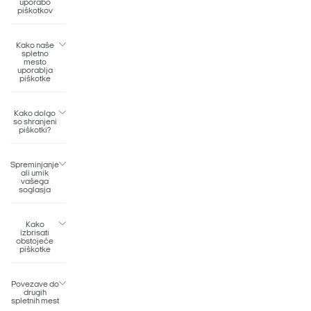
uporabo
piškotkov
Kako naše
spletno
mesto
uporablja
piškotke
Kako dolgo
so shranjeni
piškotki?
Spreminjanje
ali umik
vašega
soglasja
Kako
izbrisati
obstoječe
piškotke
Povezave do
drugih
spletnih mest