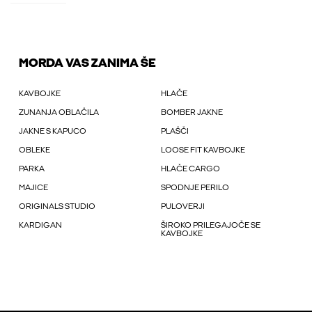
MORDA VAS ZANIMA ŠE
KAVBOJKE
HLAČE
ZUNANJA OBLAČILA
BOMBER JAKNE
JAKNE S KAPUCO
PLAŠČI
OBLEKE
LOOSE FIT KAVBOJKE
PARKA
HLAČE CARGO
MAJICE
SPODNJE PERILO
ORIGINALS STUDIO
PULOVERJI
KARDIGAN
ŠIROKO PRILEGAJOČE SE
KAVBOJKE