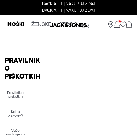
BACK AT IT | NAKUPUJ ZDAJ
BACK AT IT | NAKUPUJ ZDAJ
MOŠKI
ŽENSKE
OTROCI
PRAVILNIK
O
PIŠKOTKIH
Pravilnik o
piškotkih
Kaj je
piškotek?
Vaše
soglasje za