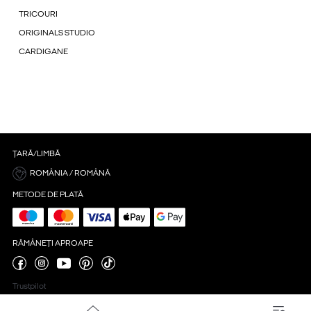
TRICOURI
ORIGINALS STUDIO
CARDIGANE
ȚARĂ/LIMBĂ
ROMÂNIA / ROMÂNĂ
METODE DE PLATĂ
RĂMÂNEȚI APROAPE
Trustpilot