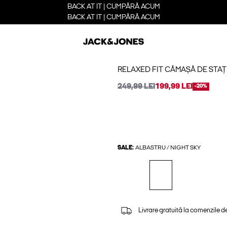
BACK AT IT | CUMPĂRĂ ACUM
BACK AT IT | CUMPĂRĂ ACUM
RELAXED FIT CĂMAȘĂ DE STAȚ
249,99 LEI
199,99 LEI
-20%
SALE:
ALBASTRU / NIGHT SKY
Livrare gratuită la comenzile d