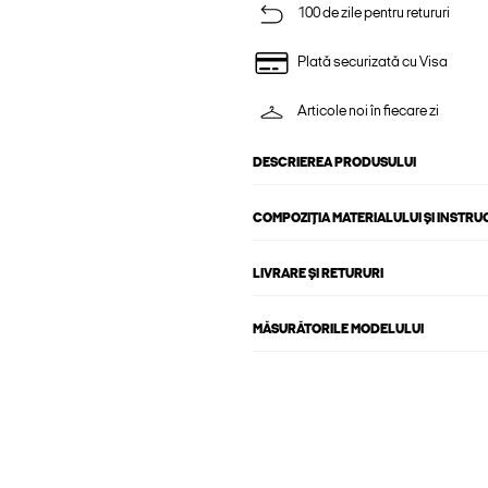
100 de zile pentru retururi
Plată securizată cu Visa
Articole noi în fiecare zi
DESCRIEREA PRODUSULUI
COMPOZIȚIA MATERIALULUI ȘI INSTRU
LIVRARE ȘI RETURURI
MĂSURĂTORILE MODELULUI