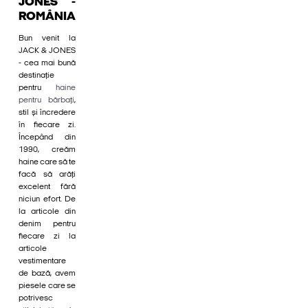
JONES -
ROMÂNIA
Bun venit la
JACK & JONES
- cea mai bună
destinație
pentru
haine
pentru bărbați
,
stil și încredere
în fiecare zi.
Începând din
1990, creăm
haine care să te
facă să arăți
excelent fără
niciun efort. De
la articole din
denim pentru
fiecare zi la
articole
vestimentare
de bază, avem
piesele care se
potrivesc