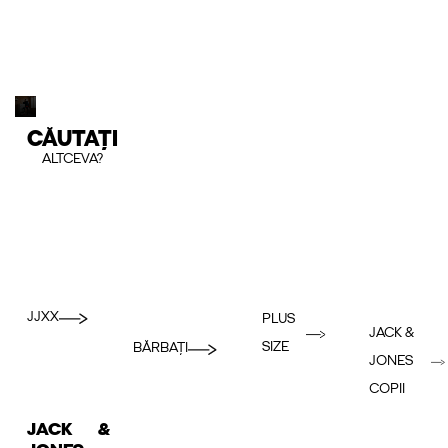
CĂUTAȚI
ALTCEVA?
JJXX
PLUS
JACK &
SIZE
BĂRBAȚI
JONES
COPII
JACK &