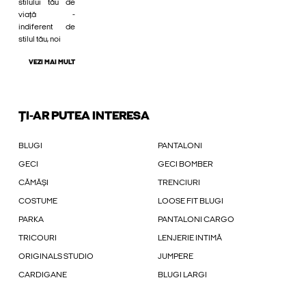
stilului tău de
viață -
indiferent de
stilul tău, noi
VEZI MAI MULT
ȚI-AR PUTEA INTERESA
BLUGI
PANTALONI
GECI
GECI BOMBER
CĂMĂȘI
TRENCIURI
COSTUME
LOOSE FIT BLUGI
PARKA
PANTALONI CARGO
TRICOURI
LENJERIE INTIMĂ
ORIGINALS STUDIO
JUMPERE
CARDIGANE
BLUGI LARGI