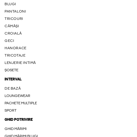
BLUGI
PANTALONI
TRICOURI
CĂMĂȘI
CROIALĂ
GECI
HANORACE
TRICOTAJE
LENJERIE INTIMĂ
ȘOSETE
INTERVAL
DE BAZĂ
LOUNGEWEAR
PACHETE MULTIPLE
SPORT
GHID POTRIVIRE
GHID MĂRIMI
GHID MĂRIMI BLUGI