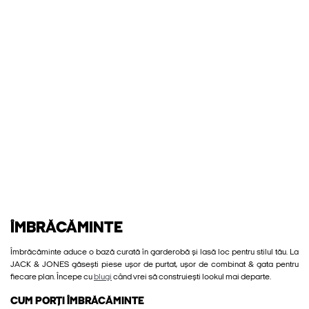
ÎMBRĂCĂMINTE
Îmbrăcăminte aduce o bază curată în garderobă și lasă loc pentru stilul tău. La
JACK & JONES găsești piese ușor de purtat, ușor de combinat & gata pentru
fiecare plan. Începe cu
blugi
când vrei să construiești lookul mai departe.
CUM PORȚI ÎMBRĂCĂMINTE