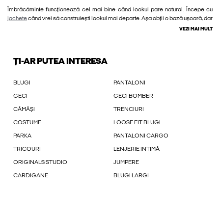
Îmbrăcăminte funcționează cel mai bine când lookul pare natural. Începe cu
jachete
când vrei să construiești lookul mai departe. Așa obții o bază ușoară, dar
VEZI MAI MULT
ȚI-AR PUTEA INTERESA
BLUGI
PANTALONI
GECI
GECI BOMBER
CĂMĂȘI
TRENCIURI
COSTUME
LOOSE FIT BLUGI
PARKA
PANTALONI CARGO
TRICOURI
LENJERIE INTIMĂ
ORIGINALS STUDIO
JUMPERE
CARDIGANE
BLUGI LARGI