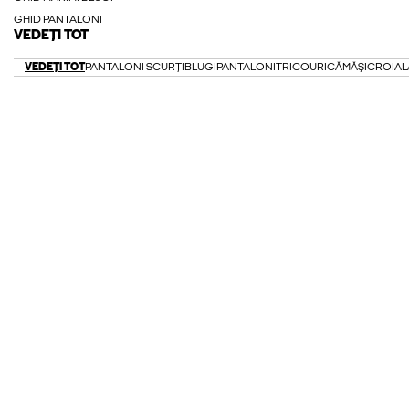
GHID PANTALONI
VEDEȚI TOT
VEDEȚI TOT
PANTALONI SCURȚI
BLUGI
PANTALONI
TRICOURI
CĂMĂȘI
CROIAL