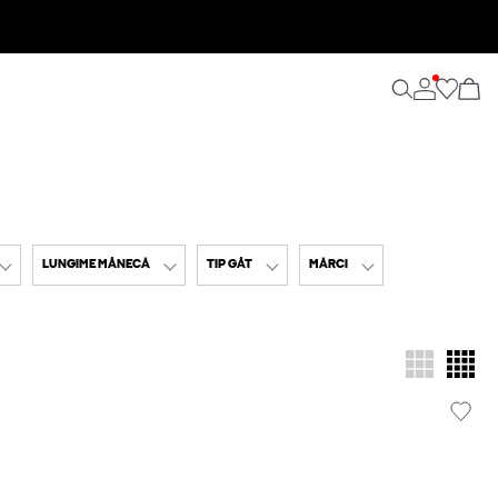
LUNGIME MÂNECĂ
TIP GÂT
MĂRCI