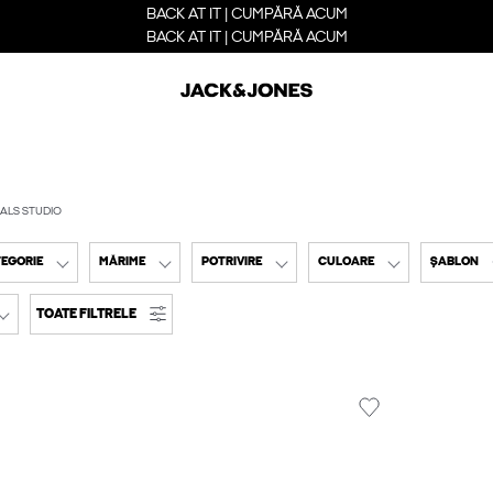
BACK AT IT | CUMPĂRĂ ACUM
BACK AT IT | CUMPĂRĂ ACUM
NALS STUDIO
EGORIE
MĂRIME
POTRIVIRE
CULOARE
ŞABLON
TOATE FILTRELE