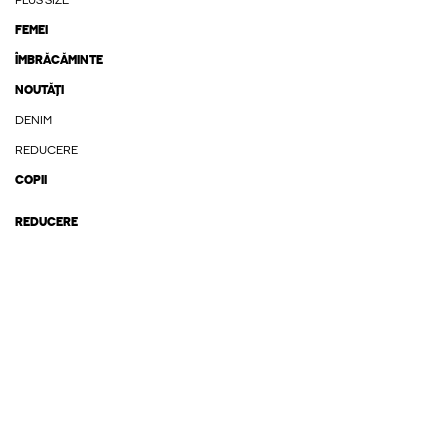
PLUS SIZE
FEMEI
ÎMBRĂCĂMINTE
NOUTĂȚI
DENIM
REDUCERE
COPII
REDUCERE