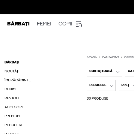
BĂRBAȚI
FEMEI
COPII
ACASĂ
CAMPAIGNS
ORIGI
BĂRBAȚI
NOUTĂȚI
SORTAȚI DUPĂ
CAT
ÎMBRĂCĂMINTE
REDUCERE
PREȚ
DENIM
PANTOFI
30 PRODUSE
ACCESORII
PREMIUM
REDUCERI