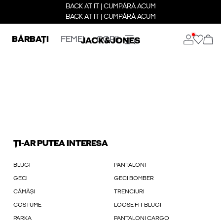
BACK AT IT | CUMPĂRĂ ACUM
BACK AT IT | CUMPĂRĂ ACUM
BĂRBAȚI
FEMEI
COPII
ȚI-AR PUTEA INTERESA
BLUGI
PANTALONI
GECI
GECI BOMBER
CĂMĂȘI
TRENCIURI
COSTUME
LOOSE FIT BLUGI
PARKA
PANTALONI CARGO