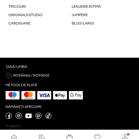
TRICOURI
LENJERIE INTIMĂ
ORIGINALS STUDIO
JUMPERE
CARDIGANE
BLUGI LARGI
ȚARĂ/LIMBĂ
ROMÂNIA / ROMÂNĂ
METODE DE PLATĂ
RĂMÂNEȚI APROAPE
Trustpilot