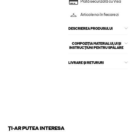
Plată securizată cu Visa
Articole noi în fiecare zi
DESCRIEREA PRODUSULUI
COMPOZIȚIA MATERIALULUI ȘI
INSTRUCȚIUNI PENTRU SPĂLARE
LIVRARE ȘI RETURURI
ȚI-AR PUTEA INTERESA