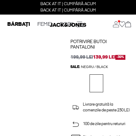
BACK AT IT | CUMPĂRĂ ACUM
BACK AT IT | CUMPĂRĂ ACUM
BĂRBAȚI
FEMEI
COPII
POTRIVIRE BUTOI
PANTALONI
199,99 LEI
139,99 LEI
-30%
SALE:
NEGRU / BLACK
Livrare gratuită la
comenzile de peste 230 LEI
100 de zile pentru retururi