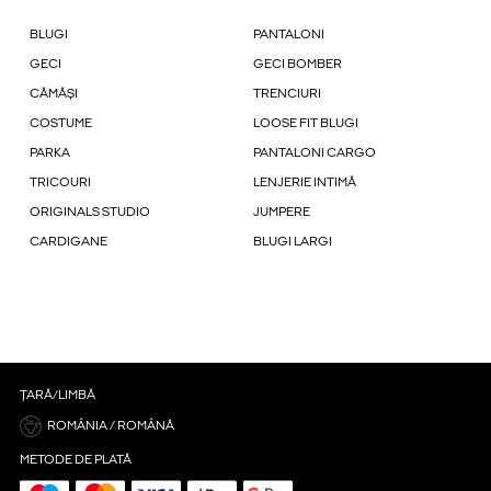
BLUGI
PANTALONI
GECI
GECI BOMBER
CĂMĂȘI
TRENCIURI
COSTUME
LOOSE FIT BLUGI
PARKA
PANTALONI CARGO
TRICOURI
LENJERIE INTIMĂ
ORIGINALS STUDIO
JUMPERE
CARDIGANE
BLUGI LARGI
ȚARĂ/LIMBĂ
ROMÂNIA / ROMÂNĂ
METODE DE PLATĂ