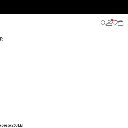
ER
e peste 230 LEI