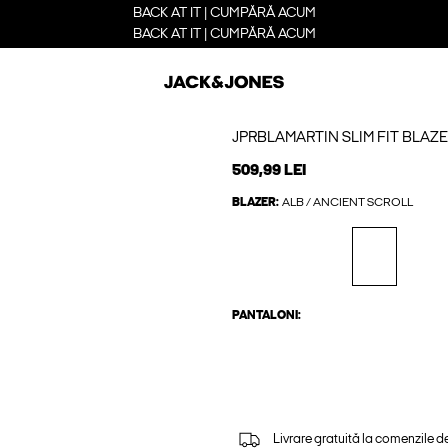
BACK AT IT | CUMPĂRĂ ACUM
BACK AT IT | CUMPĂRĂ ACUM
JPRBLAMARTIN SLIM FIT BLAZ
509,99 LEI
BLAZER:
ALB / ANCIENT SCROLL
PANTALONI:
Livrare gratuită la comenzile d