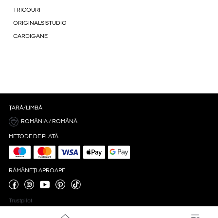
TRICOURI
ORIGINALS STUDIO
CARDIGANE
ȚARĂ/LIMBĂ
ROMÂNIA / ROMÂNĂ
METODE DE PLATĂ
RĂMÂNEȚI APROAPE
Trustpilot