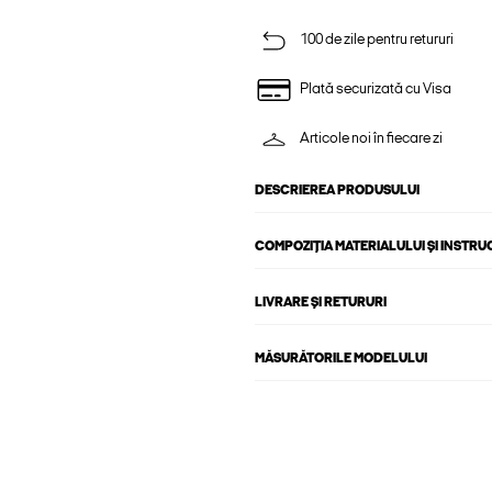
100 de zile pentru retururi
Plată securizată cu Visa
Articole noi în fiecare zi
DESCRIEREA PRODUSULUI
COMPOZIȚIA MATERIALULUI ȘI INSTRU
LIVRARE ȘI RETURURI
MĂSURĂTORILE MODELULUI