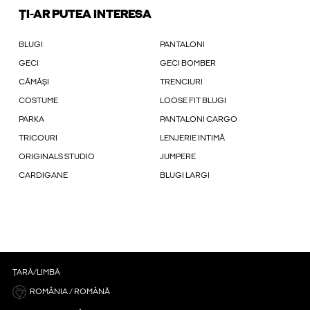
ȚI-AR PUTEA INTERESA
BLUGI
PANTALONI
GECI
GECI BOMBER
CĂMĂȘI
TRENCIURI
COSTUME
LOOSE FIT BLUGI
PARKA
PANTALONI CARGO
TRICOURI
LENJERIE INTIMĂ
ORIGINALS STUDIO
JUMPERE
CARDIGANE
BLUGI LARGI
ȚARĂ/LIMBĂ
ROMÂNIA / ROMÂNĂ