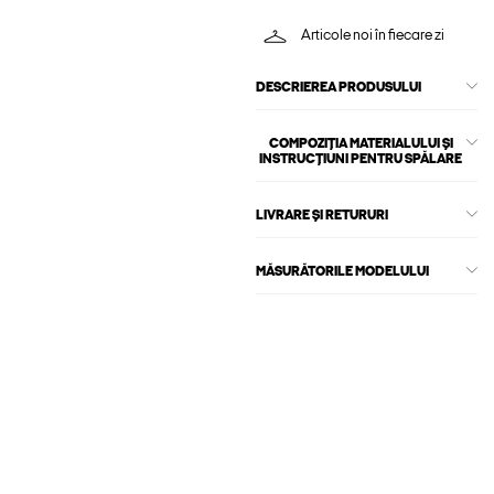
Articole noi în fiecare zi
DESCRIEREA PRODUSULUI
COMPOZIȚIA MATERIALULUI ȘI
INSTRUCȚIUNI PENTRU SPĂLARE
LIVRARE ȘI RETURURI
MĂSURĂTORILE MODELULUI