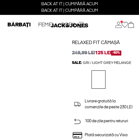
BACK AT IT | CUMPĂRĂ ACUM
BACK AT IT | CUMPĂRĂ ACUM
BĂRBAȚI
FEMEI
COPII
RELAXED FIT CĂMAȘĂ
249,99 LEI
125 LEI
-50%
SALE:
GRI / LIGHT GREY MELANGE
Livrare gratuită la
comenzile de peste 230 LEI
100 de zile pentru retururi
Plată securizată cu Visa