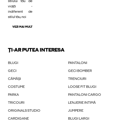
stilului tău de
viață -
indiferent de
stilul tău, noi
VEZI MAI MULT
ȚI-AR PUTEA INTERESA
BLUGI
PANTALONI
GECI
GECI BOMBER
CĂMĂȘI
TRENCIURI
COSTUME
LOOSE FIT BLUGI
PARKA
PANTALONI CARGO
TRICOURI
LENJERIE INTIMĂ
ORIGINALS STUDIO
JUMPERE
CARDIGANE
BLUGI LARGI