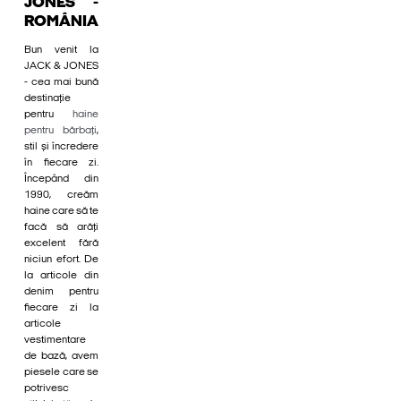
JONES -
ROMÂNIA
Bun venit la
JACK & JONES
- cea mai bună
destinație
pentru
haine
pentru bărbați
,
stil și încredere
în fiecare zi.
Începând din
1990, creăm
haine care să te
facă să arăți
excelent fără
niciun efort. De
la articole din
denim pentru
fiecare zi la
articole
vestimentare
de bază, avem
piesele care se
potrivesc