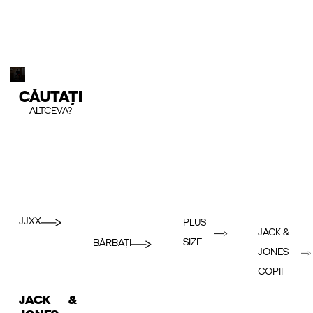
CĂUTAȚI
ALTCEVA?
JJXX
PLUS
JACK &
SIZE
BĂRBAȚI
JONES
COPII
JACK &