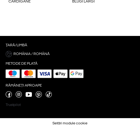
CARDIGANE
BLUGI LARGI
ȚARĂ/LIMBĂ
ROMÂNIA / ROMÂNĂ
METODE DE PLATĂ
RĂMÂNEȚI APROAPE
Trustpilot
Setări module cookie