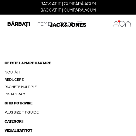
BACK AT IT | CUMPĂRĂ ACUM
BACK AT IT | CUMPĂRĂ ACUM
BĂRBAȚI
FEMEI
COPII
CE ESTE LA MARE CĂUTARE
NOUTĂȚI
REDUCERE
PACHETE MULTIPLE
INSTAGRAM
GHID POTRIVIRE
PLUS SIZE FIT GUIDE
CATEGORII
VIZUALIZAȚI TOT