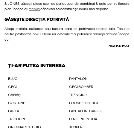
& JONES găsești piese ușor de purtat, ușor de combinat & gata pentru fiecare
plan. Începe cu
tricouri
când vrei să construiești lookul mai departe.
GĂSEȘTE DIRECȚIA POTRIVITĂ
Alege croiala, culoarea sau textura care se potrivește rotației tale. Tonurile
neutre păstrează lookul clean, iar detaliile mai puternice adaugă attitude. Începe
cu
VEZI MAI MULT
ȚI-AR PUTEA INTERESA
BLUGI
PANTALONI
GECI
GECI BOMBER
CĂMĂȘI
TRENCIURI
COSTUME
LOOSE FIT BLUGI
PARKA
PANTALONI CARGO
TRICOURI
LENJERIE INTIMĂ
ORIGINALS STUDIO
JUMPERE