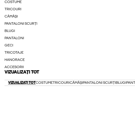
COSTUME
TRICOURI
CĂMĂȘI
PANTALONI SCURȚI
BLUGI
PANTALONI
GECI
TRICOTAJE
HANORACE
ACCESORII
VIZUALIZAȚI TOT
VIZUALIZAȚI TOT
COSTUME
TRICOURI
CĂMĂȘI
PANTALONI SCURȚI
BLUGI
PANT