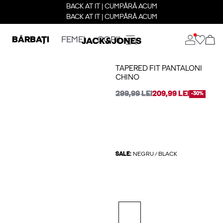
BACK AT IT | CUMPĂRĂ ACUM
BACK AT IT | CUMPĂRĂ ACUM
BĂRBAȚI
FEMEI
COPII
TAPERED FIT PANTALONI
CHINO
299,99 LEI
209,99 LEI
-30%
SALE:
NEGRU / BLACK