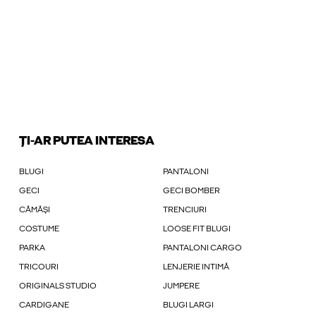
ȚI-AR PUTEA INTERESA
BLUGI
PANTALONI
GECI
GECI BOMBER
CĂMĂȘI
TRENCIURI
COSTUME
LOOSE FIT BLUGI
PARKA
PANTALONI CARGO
TRICOURI
LENJERIE INTIMĂ
ORIGINALS STUDIO
JUMPERE
CARDIGANE
BLUGI LARGI