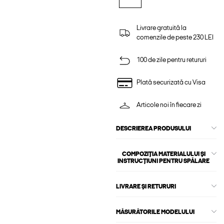
Livrare gratuită la
comenzile de peste 230 LEI
100 de zile pentru retururi
Plată securizată cu Visa
Articole noi în fiecare zi
DESCRIEREA PRODUSULUI
COMPOZIȚIA MATERIALULUI ȘI
INSTRUCȚIUNI PENTRU SPĂLARE
LIVRARE ȘI RETURURI
MĂSURĂTORILE MODELULUI