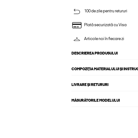
100 de zile pentru retururi
Plată securizată cu Visa
Articole noi în fiecare zi
DESCRIEREA PRODUSULUI
COMPOZIȚIA MATERIALULUI ȘI INSTRU
LIVRARE ȘI RETURURI
MĂSURĂTORILE MODELULUI