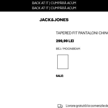
BACK AT IT | CUMPĂRĂ ACUM
BACK AT IT | CUMPĂRĂ ACUM
TAPERED FIT PANTALONI CHI
299,99 LEI
BEJ / MOONBEAM
SALE:
Livrare gratuită la comenzile d