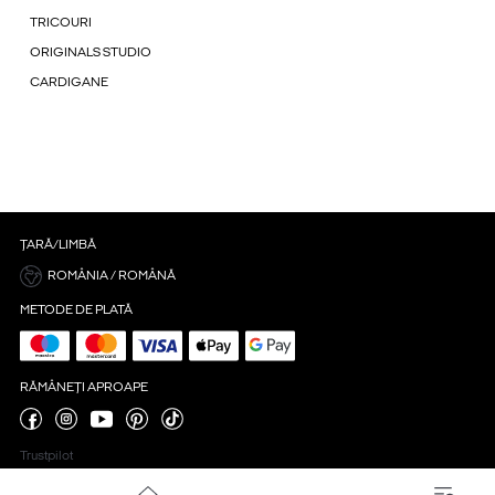
TRICOURI
ORIGINALS STUDIO
CARDIGANE
ȚARĂ/LIMBĂ
ROMÂNIA / ROMÂNĂ
METODE DE PLATĂ
RĂMÂNEȚI APROAPE
Trustpilot