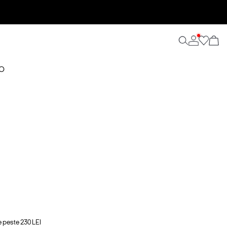
NO
e peste 230 LEI