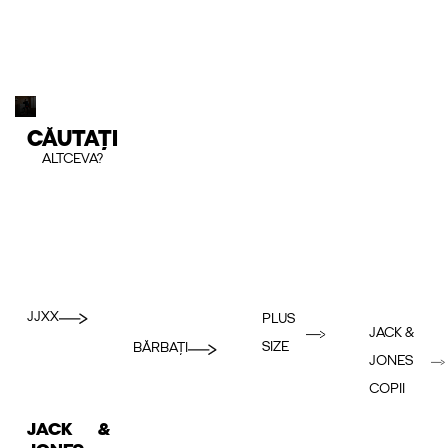
CĂUTAȚI
ALTCEVA?
JJXX
PLUS
JACK &
SIZE
BĂRBAȚI
JONES
COPII
JACK &