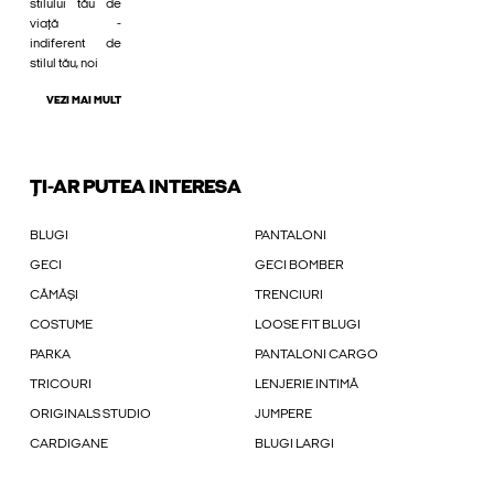
stilului tău de
viață -
indiferent de
stilul tău, noi
VEZI MAI MULT
ȚI-AR PUTEA INTERESA
BLUGI
PANTALONI
GECI
GECI BOMBER
CĂMĂȘI
TRENCIURI
COSTUME
LOOSE FIT BLUGI
PARKA
PANTALONI CARGO
TRICOURI
LENJERIE INTIMĂ
ORIGINALS STUDIO
JUMPERE
CARDIGANE
BLUGI LARGI