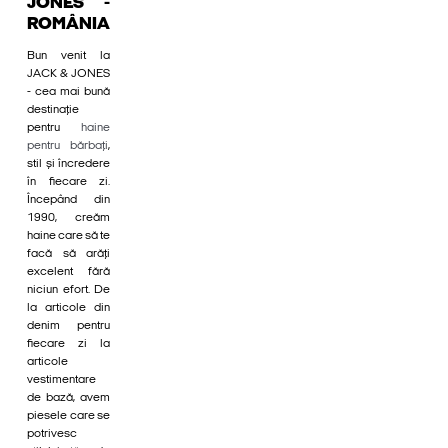
JONES -
ROMÂNIA
Bun venit la
JACK & JONES
- cea mai bună
destinație
pentru
haine
pentru bărbați
,
stil și încredere
în fiecare zi.
Începând din
1990, creăm
haine care să te
facă să arăți
excelent fără
niciun efort. De
la articole din
denim pentru
fiecare zi la
articole
vestimentare
de bază, avem
piesele care se
potrivesc