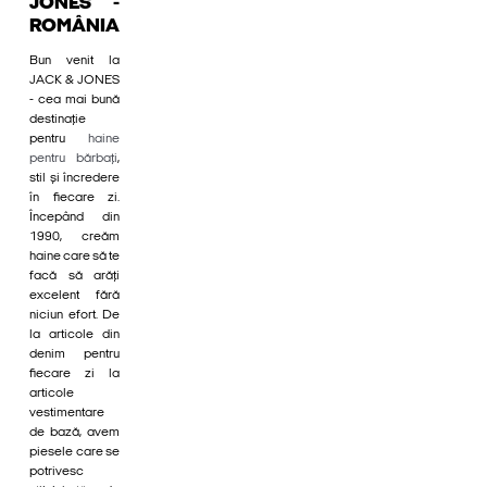
JONES -
ROMÂNIA
Bun venit la
JACK & JONES
- cea mai bună
destinație
pentru
haine
pentru bărbați
,
stil și încredere
în fiecare zi.
Începând din
1990, creăm
haine care să te
facă să arăți
excelent fără
niciun efort. De
la articole din
denim pentru
fiecare zi la
articole
vestimentare
de bază, avem
piesele care se
potrivesc