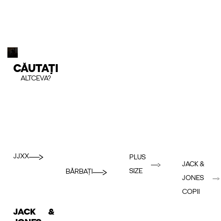
CĂUTAȚI
ALTCEVA?
JJXX
PLUS
JACK &
SIZE
BĂRBAȚI
JONES
COPII
JACK &