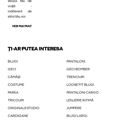
stilului tău de
viață -
indiferent de
stilul tău, noi
VEZI MAI MULT
ȚI-AR PUTEA INTERESA
BLUGI
PANTALONI
GECI
GECI BOMBER
CĂMĂȘI
TRENCIURI
COSTUME
LOOSE FIT BLUGI
PARKA
PANTALONI CARGO
TRICOURI
LENJERIE INTIMĂ
ORIGINALS STUDIO
JUMPERE
CARDIGANE
BLUGI LARGI