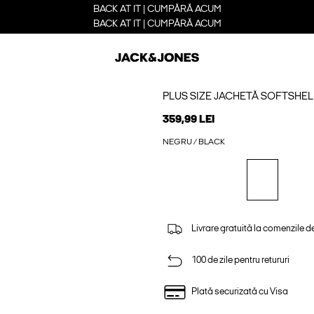
BACK AT IT | CUMPĂRĂ ACUM
BACK AT IT | CUMPĂRĂ ACUM
PLUS SIZE JACHETĂ SOFTSHEL
359,99 LEI
NEGRU / BLACK
Livrare gratuită la comenzile d
100 de zile pentru retururi
Plată securizată cu Visa