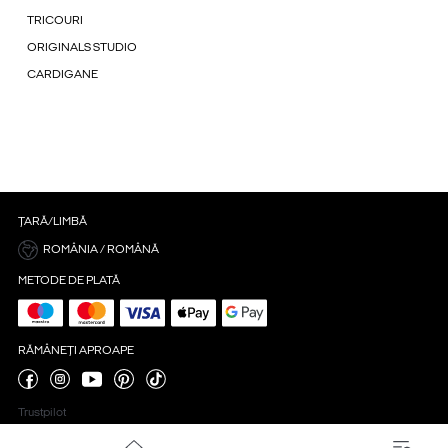
TRICOURI
ORIGINALS STUDIO
CARDIGANE
ȚARĂ/LIMBĂ
ROMÂNIA / ROMÂNĂ
METODE DE PLATĂ
RĂMÂNEȚI APROAPE
Trustpilot