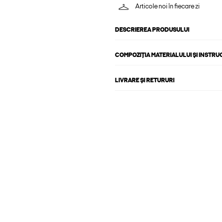
Articole noi în fiecare zi
DESCRIEREA PRODUSULUI
COMPOZIȚIA MATERIALULUI ȘI INSTRU
LIVRARE ȘI RETURURI