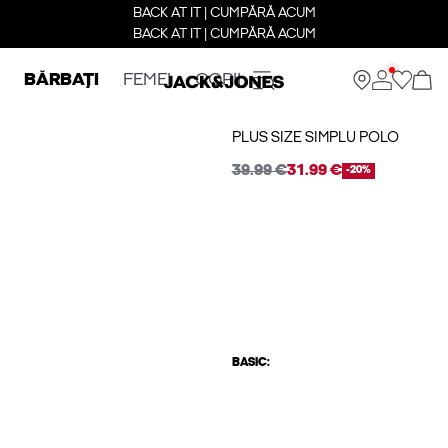
BACK AT IT | CUMPĂRĂ ACUM
BACK AT IT | CUMPĂRĂ ACUM
BĂRBAȚI
FEMEI
COPII
PLUS SIZE SIMPLU POLO
39.99 €
31.99 €
-20%
BASIC: