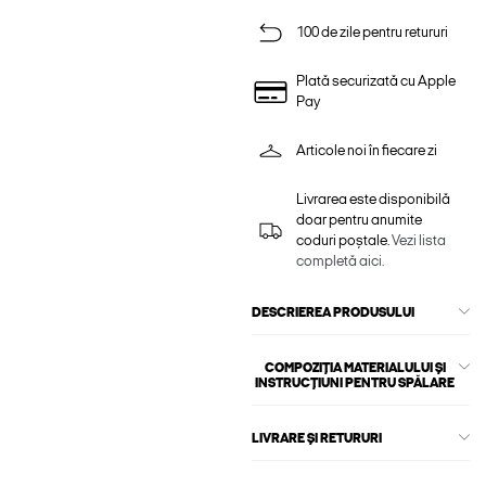
100 de zile pentru retururi
Plată securizată cu Apple
Pay
Articole noi în fiecare zi
Livrarea este disponibilă
doar pentru anumite
coduri poștale.
Vezi lista
completă aici.
DESCRIEREA PRODUSULUI
COMPOZIȚIA MATERIALULUI ȘI
INSTRUCȚIUNI PENTRU SPĂLARE
LIVRARE ȘI RETURURI