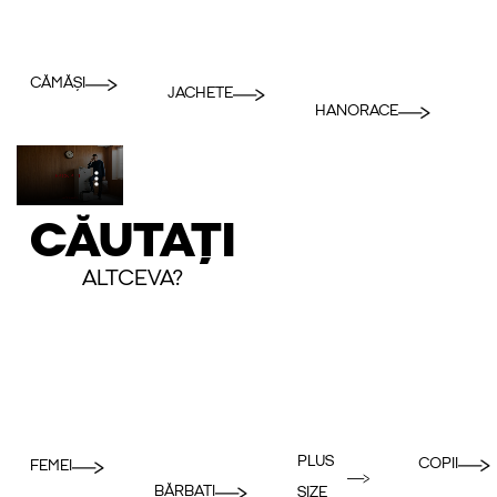
CĂMĂȘI
JACHETE
HANORACE
CĂUTAȚI
ALTCEVA?
PLUS
COPII
FEMEI
BĂRBAȚI
SIZE