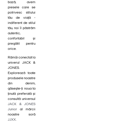
bază, avem
piesele care se
potrivesc stilului
tău de viață -
indiferent de stilul
tău, noi îl păstrăm
autentic,
confortabil și
pregătit pentru
orice.
Rămâi conectat la
univerul JACK &
JONES.
Explorează toate
produsele noastre
din denim,
găsește-ți noua ta
ținută preferată și
consultă universul
JACK & JONES
Junior
al mărcii
noastre soră
JJXX
.