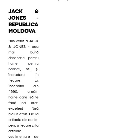
JACK &
JONES -
REPUBLICA
MOLDOVA
Bun venit la JACK
& JONES - cea
mai bună
destinație pentru
haine pentru
bărbați
, stil și
încredere în
fiecare zi.
Începând din
1990, creăm
haine care să te
facă să arăți
excelent fără
niciun efort. De la
articole din denim
pentru fiecare zi la
articole
vestimentare de