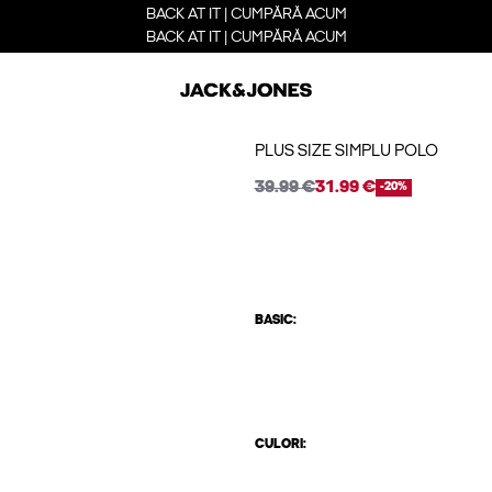
BACK AT IT | CUMPĂRĂ ACUM
BACK AT IT | CUMPĂRĂ ACUM
PLUS SIZE SIMPLU POLO
39.99 €
31.99 €
-20%
BASIC:
CULORI: