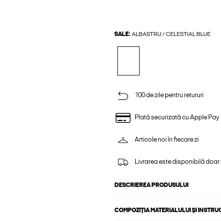
SALE:
ALBASTRU / CELESTIAL BLUE
100 de zile pentru retururi
Plată securizată cu Apple Pay
Articole noi în fiecare zi
Livrarea este disponibilă doar
DESCRIEREA PRODUSULUI
COMPOZIȚIA MATERIALULUI ȘI INSTRU