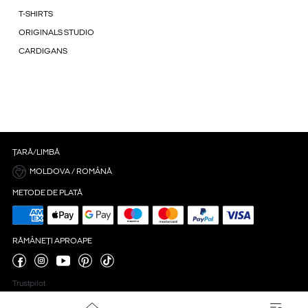
T-SHIRTS
ORIGINALS STUDIO
CARDIGANS
ȚARĂ/LIMBĂ
MOLDOVA / ROMÂNĂ
METODE DE PLATĂ
RĂMÂNEȚI APROAPE
Trustpilot