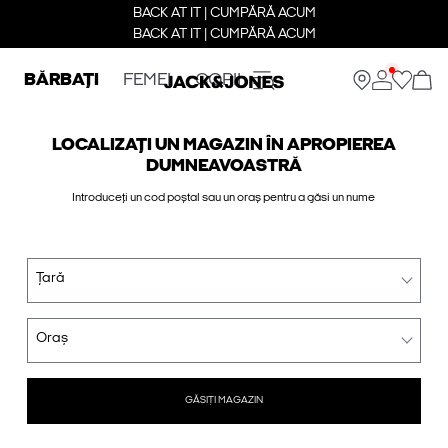
BACK AT IT | CUMPĂRĂ ACUM
BACK AT IT | CUMPĂRĂ ACUM
BĂRBAȚI
FEMEI
COPII
LOCALIZAȚI UN MAGAZIN ÎN APROPIEREA
DUMNEAVOASTRĂ
Introduceți un cod poștal sau un oraș pentru a găsi un nume
Țară
Oraș
GĂSIȚI MAGAZIN