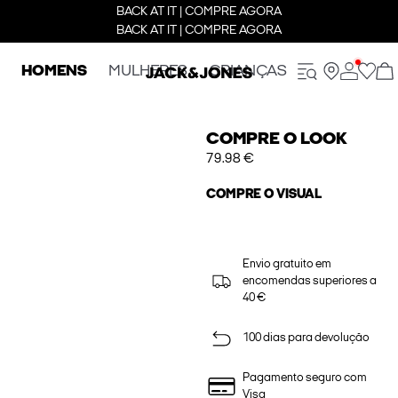
BACK AT IT | COMPRE AGORA
BACK AT IT | COMPRE AGORA
HOMENS
MULHERES
CRIANÇAS
COMPRE O LOOK
79.98 €
COMPRE O VISUAL
Envio gratuito em
encomendas superiores a
40 €
100 dias para devolução
Pagamento seguro com
Visa