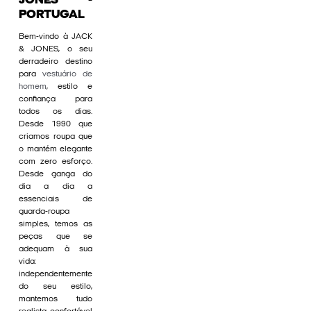
JONES -
PORTUGAL
Bem-vindo à JACK
& JONES, o seu
derradeiro destino
para
vestuário de
homem
, estilo e
confiança para
todos os dias.
Desde 1990 que
criamos roupa que
o mantém elegante
com zero esforço.
Desde ganga do
dia a dia a
essenciais de
guarda-roupa
simples, temos as
peças que se
adequam à sua
vida:
independentemente
do seu estilo,
mantemos tudo