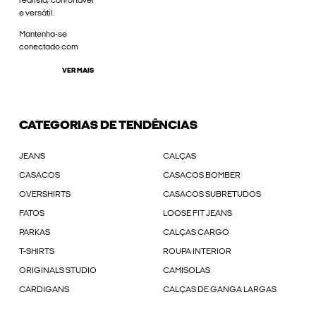
realista, confortável
e versátil.
Mantenha-se
conectado com
VER MAIS
CATEGORIAS DE TENDÊNCIAS
JEANS
CALÇAS
CASACOS
CASACOS BOMBER
OVERSHIRTS
CASACOS SUBRETUDOS
FATOS
LOOSE FIT JEANS
PARKAS
CALÇAS CARGO
T-SHIRTS
ROUPA INTERIOR
ORIGINALS STUDIO
CAMISOLAS
CARDIGANS
CALÇAS DE GANGA LARGAS