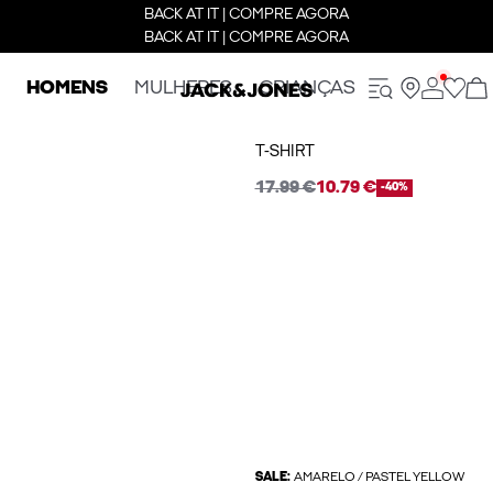
BACK AT IT | COMPRE AGORA
BACK AT IT | COMPRE AGORA
HOMENS
MULHERES
CRIANÇAS
T-SHIRT
17.99 €
10.79 €
-40%
SALE:
AMARELO / PASTEL YELLOW