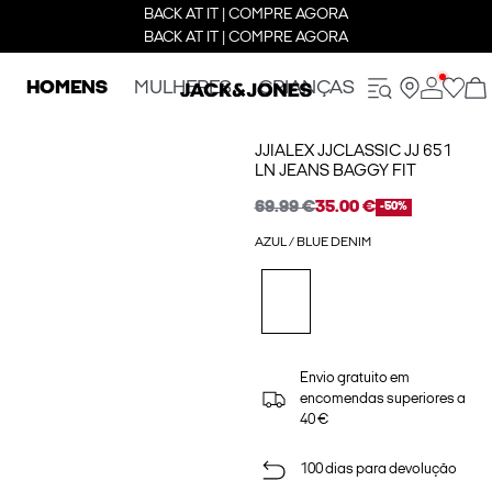
BACK AT IT | COMPRE AGORA
BACK AT IT | COMPRE AGORA
HOMENS
MULHERES
CRIANÇAS
JJIALEX JJCLASSIC JJ 651
LN JEANS BAGGY FIT
69.99 €
35.00 €
-50%
AZUL / BLUE DENIM
Envio gratuito em
encomendas superiores a
40 €
100 dias para devolução