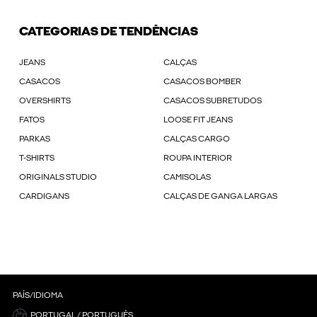
CATEGORIAS DE TENDÊNCIAS
JEANS
CALÇAS
CASACOS
CASACOS BOMBER
OVERSHIRTS
CASACOS SUBRETUDOS
FATOS
LOOSE FIT JEANS
PARKAS
CALÇAS CARGO
T-SHIRTS
ROUPA INTERIOR
ORIGINALS STUDIO
CAMISOLAS
CARDIGANS
CALÇAS DE GANGA LARGAS
PAÍS/IDIOMA
PORTUGAL / PORTUGUÊS