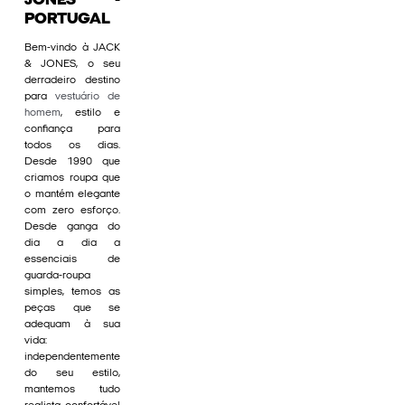
JONES -
PORTUGAL
Bem-vindo à JACK
& JONES, o seu
derradeiro destino
para
vestuário de
homem
, estilo e
confiança para
todos os dias.
Desde 1990 que
criamos roupa que
o mantém elegante
com zero esforço.
Desde ganga do
dia a dia a
essenciais de
guarda-roupa
simples, temos as
peças que se
adequam à sua
vida:
independentemente
do seu estilo,
mantemos tudo