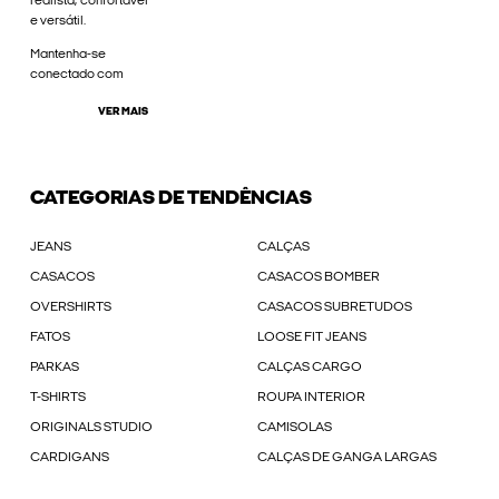
realista, confortável
e versátil.
Mantenha-se
conectado com
VER MAIS
CATEGORIAS DE TENDÊNCIAS
JEANS
CALÇAS
CASACOS
CASACOS BOMBER
OVERSHIRTS
CASACOS SUBRETUDOS
FATOS
LOOSE FIT JEANS
PARKAS
CALÇAS CARGO
T-SHIRTS
ROUPA INTERIOR
ORIGINALS STUDIO
CAMISOLAS
CARDIGANS
CALÇAS DE GANGA LARGAS