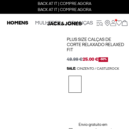
BACK AT IT | COMPRE AGORA
BACK AT IT | COMPRE AGORA
HOMENS
MULHERES
CRIANÇAS
PLUS SIZE CALÇAS DE
CORTE RELAXADO RELAXED
FIT
49.99 €
25.00 €
-50%
SALE:
CINZENTO / CASTLEROCK
Envio gratuito em