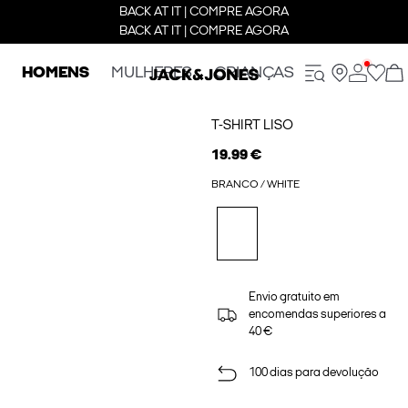
BACK AT IT | COMPRE AGORA
BACK AT IT | COMPRE AGORA
HOMENS
MULHERES
CRIANÇAS
T-SHIRT LISO
19.99 €
BRANCO / WHITE
Envio gratuito em
encomendas superiores a
40 €
100 dias para devolução