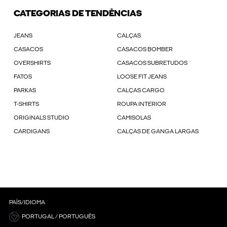
CATEGORIAS DE TENDÊNCIAS
JEANS
CALÇAS
CASACOS
CASACOS BOMBER
OVERSHIRTS
CASACOS SUBRETUDOS
FATOS
LOOSE FIT JEANS
PARKAS
CALÇAS CARGO
T-SHIRTS
ROUPA INTERIOR
ORIGINALS STUDIO
CAMISOLAS
CARDIGANS
CALÇAS DE GANGA LARGAS
PAÍS/IDIOMA
PORTUGAL / PORTUGUÊS