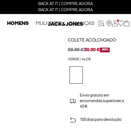
BACK AT IT | COMPRE AGORA
BACK AT IT | COMPRE AGORA
HOMENS
MULHERES
CRIANÇAS
COLETE ACOLCHOADO
59.99 €
30.00 €
-50%
VERDE / ALOE
Envio gratuito em
encomendas superiores a
40 €
100 dias para devolução