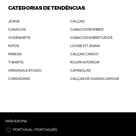
CATEGORIAS DE TENDÊNCIAS
JEANS
CALÇAS
CASACOS
CASACOS BOMBER
OVERSHIRTS
CASACOS SUBRETUDOS
FATOS
LOOSE FIT JEANS
PARKAS
CALÇAS CARGO
T-SHIRTS
ROUPA INTERIOR
ORIGINALS STUDIO
CAMISOLAS
CARDIGANS
CALÇAS DE GANGA LARGAS
PAÍS/IDIOMA
PORTUGAL / PORTUGUÊS