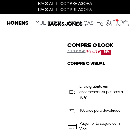
BACK AT IT | COMPRE AGORA
BACK AT IT | COMPRE AGORA
HOMENS
MULHERES
CRIANÇAS
COMPRE O LOOK
139.96 €
89.48 €
-36%
COMPRE O VISUAL
Envio gratuito em
encomendas superiores a
40 €
100 dias para devolução
Pagamento seguro com
Visa