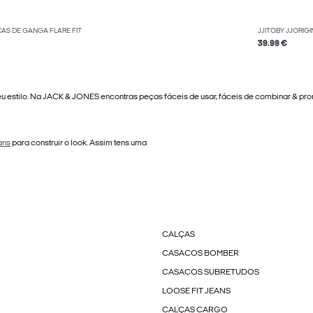
ÇAS DE GANGA FLARE FIT
JJITOBY JJORIG
39.99 €
u estilo. Na JACK & JONES encontras peças fáceis de usar, fáceis de combinar & pr
ans
para construir o look. Assim tens uma
CALÇAS
CASACOS BOMBER
CASACOS SUBRETUDOS
LOOSE FIT JEANS
CALÇAS CARGO