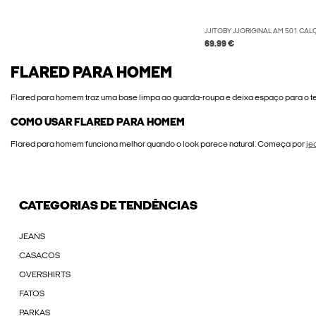
JJITOBY JJORIGINAL AM 501 CAL
69.99 €
FLARED PARA HOMEM
Flared para homem traz uma base limpa ao guarda-roupa e deixa espaço para o te
COMO USAR FLARED PARA HOMEM
Flared para homem funciona melhor quando o look parece natural. Começa por
je
CATEGORIAS DE TENDÊNCIAS
JEANS
CASACOS
OVERSHIRTS
FATOS
PARKAS