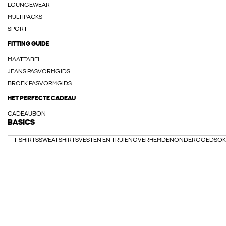
LOUNGEWEAR
MULTIPACKS
SPORT
FITTING GUIDE
MAATTABEL
JEANS PASVORMGIDS
BROEK PASVORMGIDS
HET PERFECTE CADEAU
CADEAUBON
BASICS
T-SHIRTS
SWEATSHIRTS
VESTEN EN TRUIEN
OVERHEMDEN
ONDERGOED
SOK