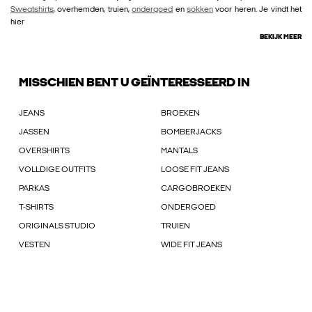
Sweatshirts
, overhemden, truien,
ondergoed
en
sokken
voor heren. Je vindt het
hier
BEKIJK MEER
MISSCHIEN BENT U GEÏNTERESSEERD IN
JEANS
BROEKEN
JASSEN
BOMBERJACKS
OVERSHIRTS
MANTALS
VOLLDIGE OUTFITS
LOOSE FIT JEANS
PARKAS
CARGOBROEKEN
T-SHIRTS
ONDERGOED
ORIGINALS STUDIO
TRUIEN
VESTEN
WIDE FIT JEANS