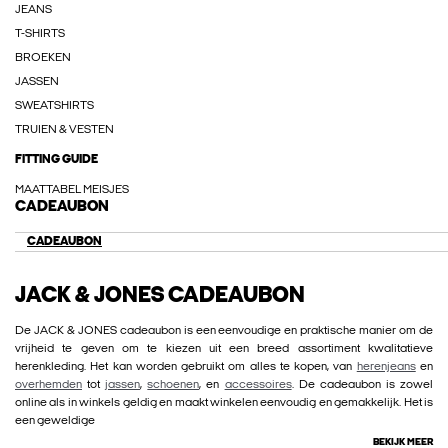
JEANS
T-SHIRTS
BROEKEN
JASSEN
SWEATSHIRTS
TRUIEN & VESTEN
FITTING GUIDE
MAATTABEL MEISJES
CADEAUBON
CADEAUBON
JACK & JONES CADEAUBON
De JACK & JONES cadeaubon is een eenvoudige en praktische manier om de
vrijheid te geven om te kiezen uit een breed assortiment kwalitatieve
herenkleding. Het kan worden gebruikt om alles te kopen, van
herenjeans
en
overhemden
tot
jassen
,
schoenen
, en
accessoires
. De cadeaubon is zowel
online als in winkels geldig en maakt winkelen eenvoudig en gemakkelijk. Het is
een geweldige
BEKIJK MEER