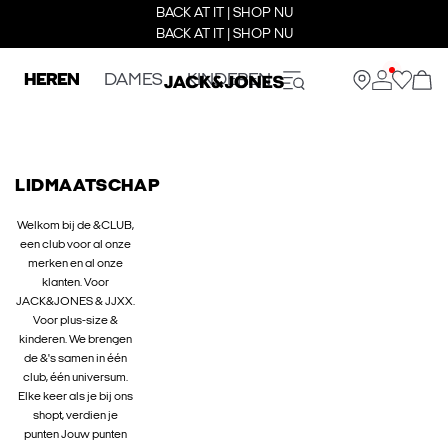
BACK AT IT | SHOP NU
BACK AT IT | SHOP NU
HEREN
DAMES
KINDEREN
LIDMAATSCHAP
Welkom bij de &CLUB,
een club voor al onze
merken en al onze
klanten. Voor
JACK&JONES & JJXX.
Voor plus-size &
kinderen. We brengen
de &'s samen in één
club, één universum.
Elke keer als je bij ons
shopt, verdien je
punten Jouw punten