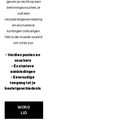
geven je recht op een
beloningsvoucher, je
zult een
verjaardagsverrassing
en exclusieve
kortingen ontvangen.
Het is de moeite waard
om lid te zijn.
- Verdien punten en
vouchers
- Exclusieve
aanbiedingen
- Eenvoudige
toegang tot je
bestelgeschiedenis
WORD
LID