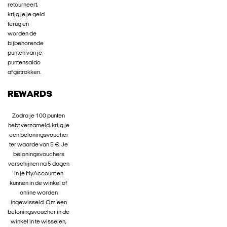
retourneert,
krijg je je geld
terug en
worden de
bijbehorende
punten van je
puntensaldo
afgetrokken.
REWARDS
Zodra je 100 punten
hebt verzameld, krijg je
een beloningsvoucher
ter waarde van 5 €. Je
beloningsvouchers
verschijnen na 5 dagen
in je MyAccount en
kunnen in de winkel of
online worden
ingewisseld. Om een
beloningsvoucher in de
winkel in te wisselen,