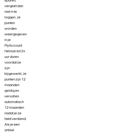
sparen,
vergeet dan
niet in te
loggen. Je
punten
worden
weergegeven
in je
MyAccount.
Het kan tot 24
uur duren
voordat ze
zijn
bijgewerkt. Je
punten zijn 12
maanden
geldig en
vervallen
automatisch
12 maanden
nadat je ze
hebt verdiend.
Als je een
artikel