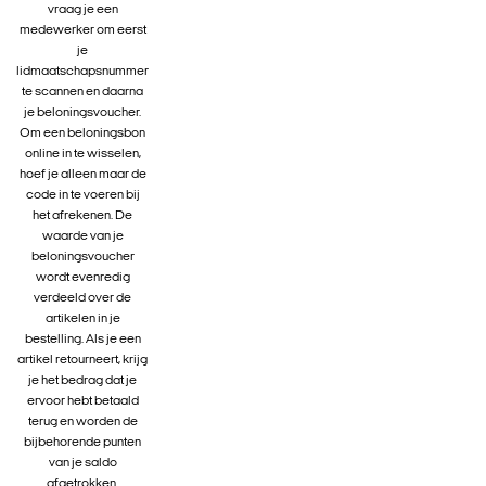
vraag je een
medewerker om eerst
je
lidmaatschapsnummer
te scannen en daarna
je beloningsvoucher.
Om een beloningsbon
online in te wisselen,
hoef je alleen maar de
code in te voeren bij
het afrekenen. De
waarde van je
beloningsvoucher
wordt evenredig
verdeeld over de
artikelen in je
bestelling. Als je een
artikel retourneert, krijg
je het bedrag dat je
ervoor hebt betaald
terug en worden de
bijbehorende punten
van je saldo
afgetrokken.