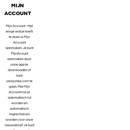
MIJN
ACCOUNT
Mijn Account - Het
enige wat je hoeft
te doen is Mijn
Account
aanmaken. Je kunt
MijnAcount
aanmaken door
onze app te
downloaden of
naar
jackjones.com te
gaan. Met Mijn
Account zul je
automatisch lid
worden en
automatisch
ingeschreven
worden voor onze
nieuwsbrief. Je kunt