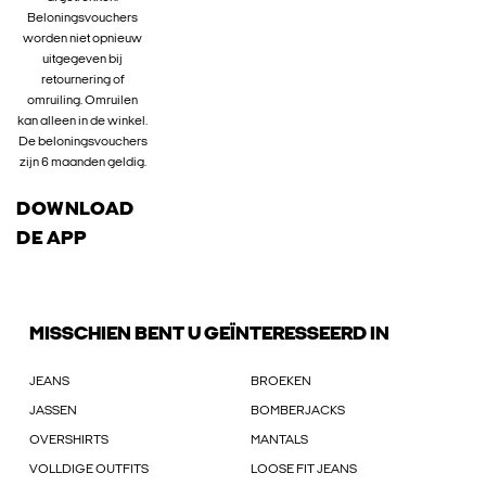
Beloningsvouchers
worden niet opnieuw
uitgegeven bij
retournering of
omruiling. Omruilen
kan alleen in de winkel.
De beloningsvouchers
zijn 6 maanden geldig.
DOWNLOAD
DE APP
MISSCHIEN BENT U GEÏNTERESSEERD IN
JEANS
BROEKEN
JASSEN
BOMBERJACKS
OVERSHIRTS
MANTALS
VOLLDIGE OUTFITS
LOOSE FIT JEANS