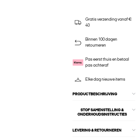
Gratis verzending vanaf €
40
Binnen 100 dagen
retourneren
Pas eerst thuis en betaal
pas achteraf
Elke dag nieuwe items
PRODUCTBESCHRIJVING
STOF SAMENSTELLING &
ONDERHOUDSINSTRUCTIES
LEVERING & RETOURNEREN