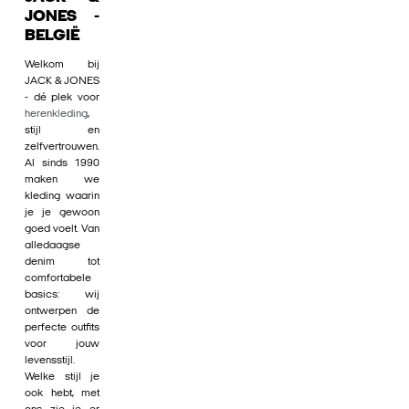
JONES -
BELGIË
Welkom bij
JACK & JONES
- dé plek voor
herenkleding
,
stijl en
zelfvertrouwen.
Al sinds 1990
maken we
kleding waarin
je je gewoon
goed voelt. Van
alledaagse
denim tot
comfortabele
basics: wij
ontwerpen de
perfecte outfits
voor jouw
levensstijl.
Welke stijl je
ook hebt, met