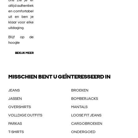
ons zie je er
altijd authentiek
en comfortabel
uit en ben je
klaar voor elke
uitdaging.
Blijf op de
hoogte
BEKIJK MEER
MISSCHIEN BENT U GEÏNTERESSEERD IN
JEANS
BROEKEN
JASSEN
BOMBERJACKS
OVERSHIRTS
MANTALS
VOLLDIGE OUTFITS
LOOSE FIT JEANS
PARKAS
CARGOBROEKEN
T-SHIRTS
ONDERGOED